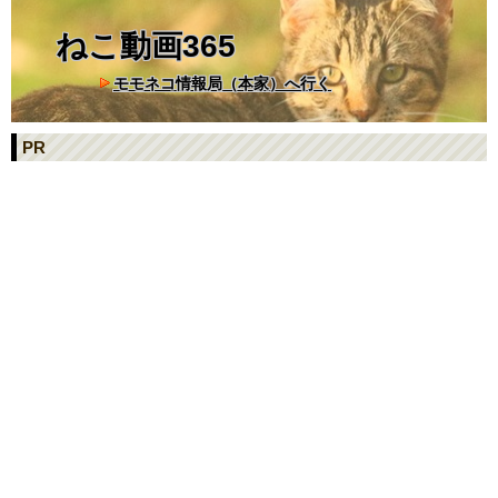
ねこ動画365
モモネコ情報局（本家）へ行く
PR