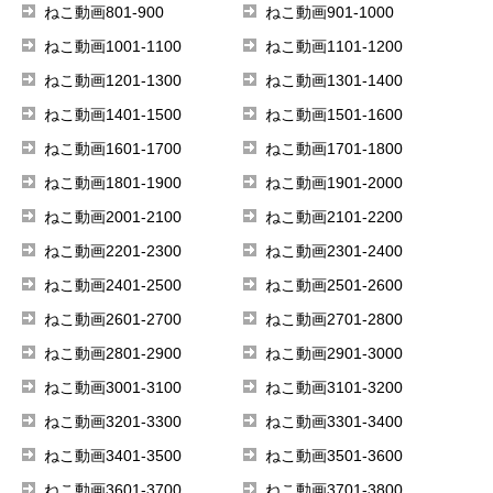
ねこ動画801-900
ねこ動画901-1000
ねこ動画1001-1100
ねこ動画1101-1200
ねこ動画1201-1300
ねこ動画1301-1400
ねこ動画1401-1500
ねこ動画1501-1600
ねこ動画1601-1700
ねこ動画1701-1800
ねこ動画1801-1900
ねこ動画1901-2000
ねこ動画2001-2100
ねこ動画2101-2200
ねこ動画2201-2300
ねこ動画2301-2400
ねこ動画2401-2500
ねこ動画2501-2600
ねこ動画2601-2700
ねこ動画2701-2800
ねこ動画2801-2900
ねこ動画2901-3000
ねこ動画3001-3100
ねこ動画3101-3200
ねこ動画3201-3300
ねこ動画3301-3400
ねこ動画3401-3500
ねこ動画3501-3600
ねこ動画3601-3700
ねこ動画3701-3800