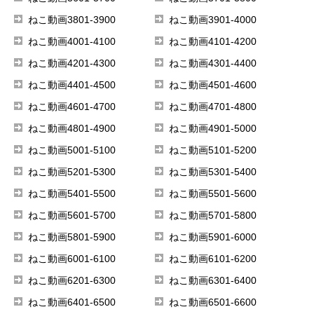
ねこ動画3801-3900
ねこ動画3901-4000
ねこ動画4001-4100
ねこ動画4101-4200
ねこ動画4201-4300
ねこ動画4301-4400
ねこ動画4401-4500
ねこ動画4501-4600
ねこ動画4601-4700
ねこ動画4701-4800
ねこ動画4801-4900
ねこ動画4901-5000
ねこ動画5001-5100
ねこ動画5101-5200
ねこ動画5201-5300
ねこ動画5301-5400
ねこ動画5401-5500
ねこ動画5501-5600
ねこ動画5601-5700
ねこ動画5701-5800
ねこ動画5801-5900
ねこ動画5901-6000
ねこ動画6001-6100
ねこ動画6101-6200
ねこ動画6201-6300
ねこ動画6301-6400
ねこ動画6401-6500
ねこ動画6501-6600