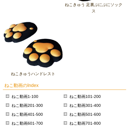
ねこきゅう 足裏ぷにぷにソック
ス
ねこきゅうハンドレスト
ねこ動画のIndex
ねこ動画1-100
ねこ動画101-200
ねこ動画201-300
ねこ動画301-400
ねこ動画401-500
ねこ動画501-600
ねこ動画601-700
ねこ動画701-800