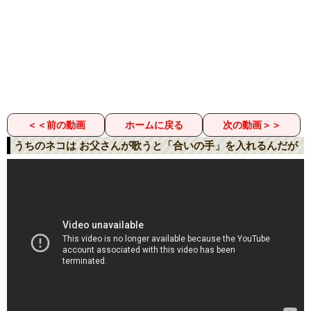
＜＜前の動画
ホームに戻る
次の動画＞＞
うちのネコは お父さんが歌うと「合いの手」を入れるんだが