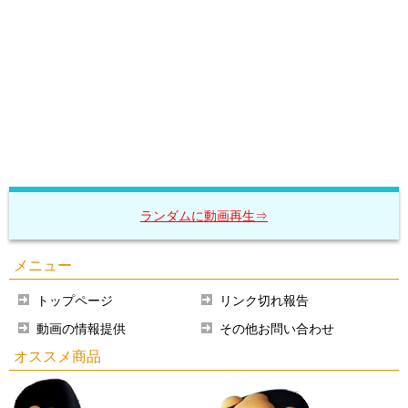
ランダムに動画再生⇒
メニュー
トップページ
リンク切れ報告
動画の情報提供
その他お問い合わせ
オススメ商品