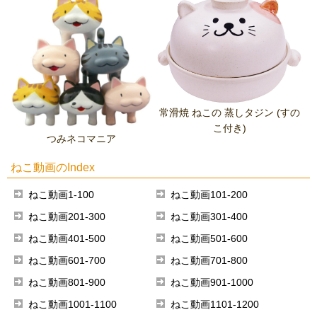
常滑焼 ねこの 蒸しタジン (すの
こ付き)
つみネコマニア
ねこ動画のIndex
ねこ動画1-100
ねこ動画101-200
ねこ動画201-300
ねこ動画301-400
ねこ動画401-500
ねこ動画501-600
ねこ動画601-700
ねこ動画701-800
ねこ動画801-900
ねこ動画901-1000
ねこ動画1001-1100
ねこ動画1101-1200