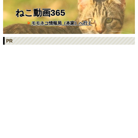
ねこ動画365
モモネコ情報局（本家）へ行く
PR