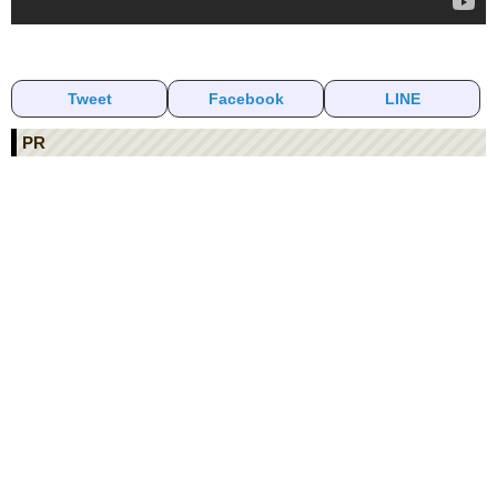
Tweet
Facebook
LINE
PR