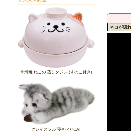
ネコが隠れ
常滑焼 ねこの 蒸しタジン (すのこ付き)
グレイスフル 寝そべりCAT