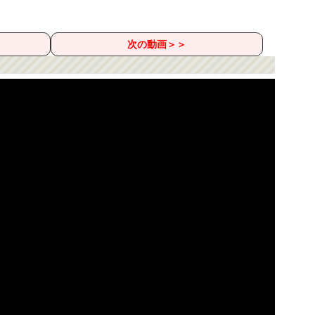
次の動画＞＞