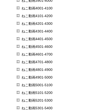
ねこ動画3901-4000
ねこ動画4001-4100
ねこ動画4101-4200
ねこ動画4201-4300
ねこ動画4301-4400
ねこ動画4401-4500
ねこ動画4501-4600
ねこ動画4601-4700
ねこ動画4701-4800
ねこ動画4801-4900
ねこ動画4901-5000
ねこ動画5001-5100
ねこ動画5101-5200
ねこ動画5201-5300
ねこ動画5301-5400