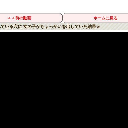
＜＜前の動画
ホームに戻る
ている穴に 女の子がちょっかいを出していた結果ｗ