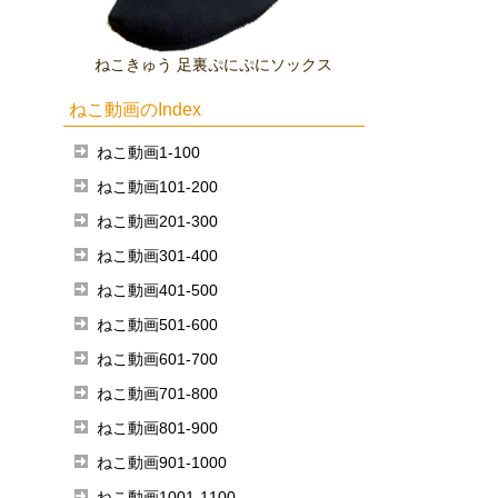
ねこきゅう 足裏ぷにぷにソックス
ねこ動画のIndex
ねこ動画1-100
ねこ動画101-200
ねこ動画201-300
ねこ動画301-400
ねこ動画401-500
ねこ動画501-600
ねこ動画601-700
ねこ動画701-800
ねこ動画801-900
ねこ動画901-1000
ねこ動画1001-1100