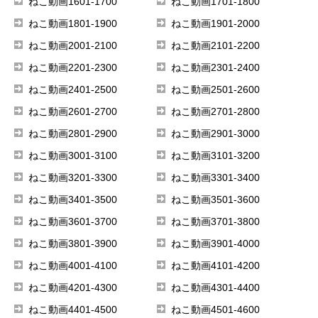
ねこ動画1601-1700
ねこ動画1701-1800
ねこ動画1801-1900
ねこ動画1901-2000
ねこ動画2001-2100
ねこ動画2101-2200
ねこ動画2201-2300
ねこ動画2301-2400
ねこ動画2401-2500
ねこ動画2501-2600
ねこ動画2601-2700
ねこ動画2701-2800
ねこ動画2801-2900
ねこ動画2901-3000
ねこ動画3001-3100
ねこ動画3101-3200
ねこ動画3201-3300
ねこ動画3301-3400
ねこ動画3401-3500
ねこ動画3501-3600
ねこ動画3601-3700
ねこ動画3701-3800
ねこ動画3801-3900
ねこ動画3901-4000
ねこ動画4001-4100
ねこ動画4101-4200
ねこ動画4201-4300
ねこ動画4301-4400
ねこ動画4401-4500
ねこ動画4501-4600