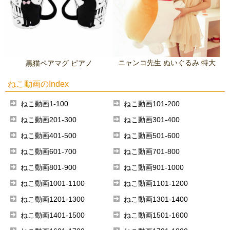
ニャンコ先生 ぬいぐるみ 特大
黒猫ペアマグ ピアノ
ねこ動画のIndex
ねこ動画1-100
ねこ動画101-200
ねこ動画201-300
ねこ動画301-400
ねこ動画401-500
ねこ動画501-600
ねこ動画601-700
ねこ動画701-800
ねこ動画801-900
ねこ動画901-1000
ねこ動画1001-1100
ねこ動画1101-1200
ねこ動画1201-1300
ねこ動画1301-1400
ねこ動画1401-1500
ねこ動画1501-1600