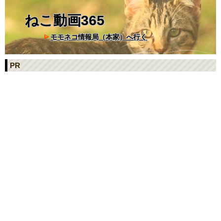
ねこ動画365
モモネコ情報局（本家）へ行く
PR