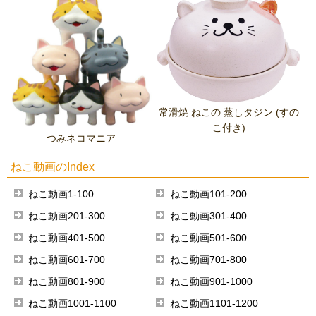
常滑焼 ねこの 蒸しタジン (すの
こ付き)
つみネコマニア
ねこ動画のIndex
ねこ動画1-100
ねこ動画101-200
ねこ動画201-300
ねこ動画301-400
ねこ動画401-500
ねこ動画501-600
ねこ動画601-700
ねこ動画701-800
ねこ動画801-900
ねこ動画901-1000
ねこ動画1001-1100
ねこ動画1101-1200