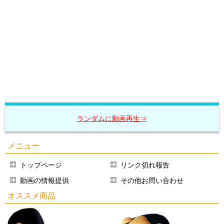
ランダムに動画再生⇒
メニュー
トップページ
リンク切れ報告
動画の情報提供
その他お問い合わせ
オススメ商品