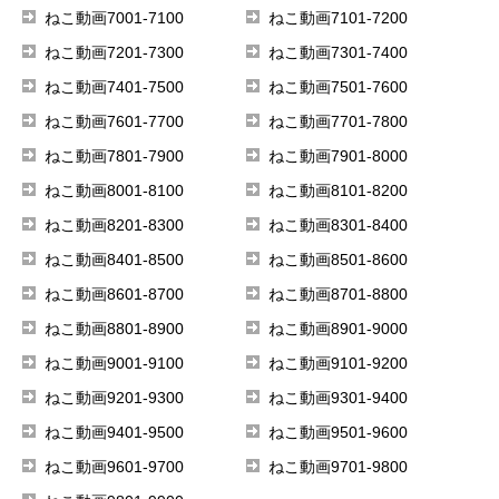
ねこ動画7001-7100
ねこ動画7101-7200
ねこ動画7201-7300
ねこ動画7301-7400
ねこ動画7401-7500
ねこ動画7501-7600
ねこ動画7601-7700
ねこ動画7701-7800
ねこ動画7801-7900
ねこ動画7901-8000
ねこ動画8001-8100
ねこ動画8101-8200
ねこ動画8201-8300
ねこ動画8301-8400
ねこ動画8401-8500
ねこ動画8501-8600
ねこ動画8601-8700
ねこ動画8701-8800
ねこ動画8801-8900
ねこ動画8901-9000
ねこ動画9001-9100
ねこ動画9101-9200
ねこ動画9201-9300
ねこ動画9301-9400
ねこ動画9401-9500
ねこ動画9501-9600
ねこ動画9601-9700
ねこ動画9701-9800