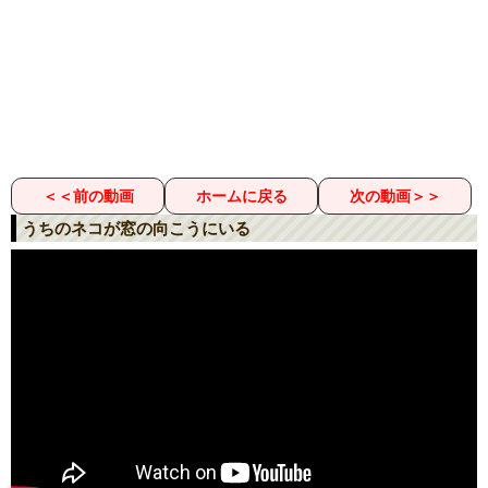
＜＜前の動画
ホームに戻る
次の動画＞＞
うちのネコが窓の向こうにいる