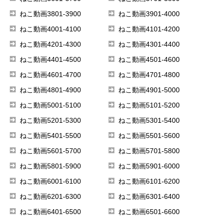
ねこ動画3801-3900
ねこ動画3901-4000
ねこ動画4001-4100
ねこ動画4101-4200
ねこ動画4201-4300
ねこ動画4301-4400
ねこ動画4401-4500
ねこ動画4501-4600
ねこ動画4601-4700
ねこ動画4701-4800
ねこ動画4801-4900
ねこ動画4901-5000
ねこ動画5001-5100
ねこ動画5101-5200
ねこ動画5201-5300
ねこ動画5301-5400
ねこ動画5401-5500
ねこ動画5501-5600
ねこ動画5601-5700
ねこ動画5701-5800
ねこ動画5801-5900
ねこ動画5901-6000
ねこ動画6001-6100
ねこ動画6101-6200
ねこ動画6201-6300
ねこ動画6301-6400
ねこ動画6401-6500
ねこ動画6501-6600