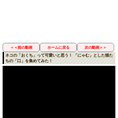
＜＜前の動画
ホームに戻る
次の動画＞＞
ネコの「おくち」って可愛いと思う！ 「にゃむ」とした猫た
ちの「口」を集めてみた！