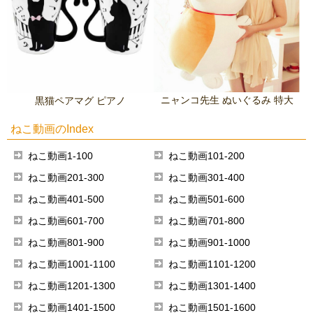
ニャンコ先生 ぬいぐるみ 特大
黒猫ペアマグ ピアノ
ねこ動画のIndex
ねこ動画1-100
ねこ動画101-200
ねこ動画201-300
ねこ動画301-400
ねこ動画401-500
ねこ動画501-600
ねこ動画601-700
ねこ動画701-800
ねこ動画801-900
ねこ動画901-1000
ねこ動画1001-1100
ねこ動画1101-1200
ねこ動画1201-1300
ねこ動画1301-1400
ねこ動画1401-1500
ねこ動画1501-1600