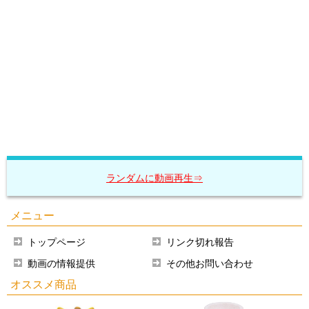
ランダムに動画再生⇒
メニュー
トップページ
リンク切れ報告
動画の情報提供
その他お問い合わせ
オススメ商品