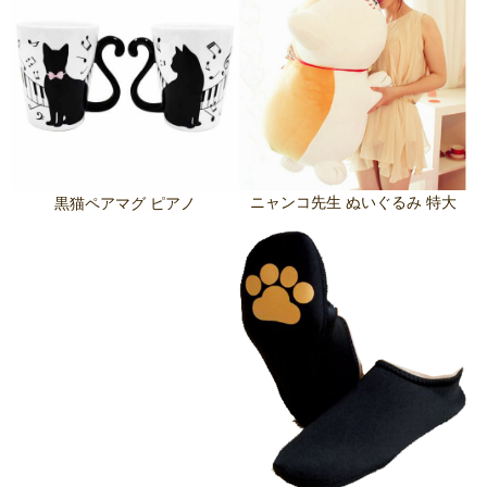
ニャンコ先生 ぬいぐるみ 特大
黒猫ペアマグ ピアノ