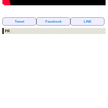
Tweet
Facebook
LINE
PR