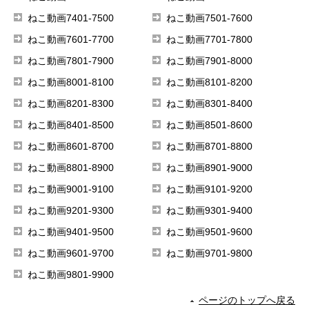
ねこ動画7401-7500
ねこ動画7501-7600
ねこ動画7601-7700
ねこ動画7701-7800
ねこ動画7801-7900
ねこ動画7901-8000
ねこ動画8001-8100
ねこ動画8101-8200
ねこ動画8201-8300
ねこ動画8301-8400
ねこ動画8401-8500
ねこ動画8501-8600
ねこ動画8601-8700
ねこ動画8701-8800
ねこ動画8801-8900
ねこ動画8901-9000
ねこ動画9001-9100
ねこ動画9101-9200
ねこ動画9201-9300
ねこ動画9301-9400
ねこ動画9401-9500
ねこ動画9501-9600
ねこ動画9601-9700
ねこ動画9701-9800
ねこ動画9801-9900
ページのトップへ戻る