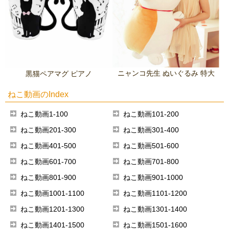
ニャンコ先生 ぬいぐるみ 特大
黒猫ペアマグ ピアノ
ねこ動画のIndex
ねこ動画1-100
ねこ動画101-200
ねこ動画201-300
ねこ動画301-400
ねこ動画401-500
ねこ動画501-600
ねこ動画601-700
ねこ動画701-800
ねこ動画801-900
ねこ動画901-1000
ねこ動画1001-1100
ねこ動画1101-1200
ねこ動画1201-1300
ねこ動画1301-1400
ねこ動画1401-1500
ねこ動画1501-1600