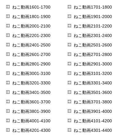
ねこ動画1601-1700
ねこ動画1701-1800
ねこ動画1801-1900
ねこ動画1901-2000
ねこ動画2001-2100
ねこ動画2101-2200
ねこ動画2201-2300
ねこ動画2301-2400
ねこ動画2401-2500
ねこ動画2501-2600
ねこ動画2601-2700
ねこ動画2701-2800
ねこ動画2801-2900
ねこ動画2901-3000
ねこ動画3001-3100
ねこ動画3101-3200
ねこ動画3201-3300
ねこ動画3301-3400
ねこ動画3401-3500
ねこ動画3501-3600
ねこ動画3601-3700
ねこ動画3701-3800
ねこ動画3801-3900
ねこ動画3901-4000
ねこ動画4001-4100
ねこ動画4101-4200
ねこ動画4201-4300
ねこ動画4301-4400