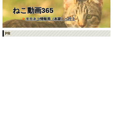
ねこ動画365
モモネコ情報局（本家）へ行く
PR