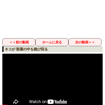
＜＜前の動画
ホームに戻る
次の動画＞＞
ネコが 部屋の中を跳び回る