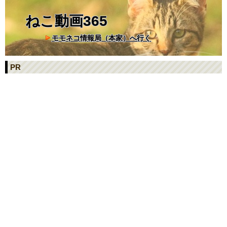
ねこ動画365
モモネコ情報局（本家）へ行く
PR