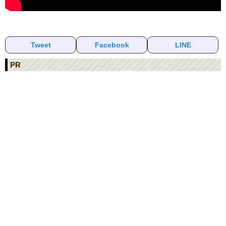
Tweet
Facebook
LINE
PR