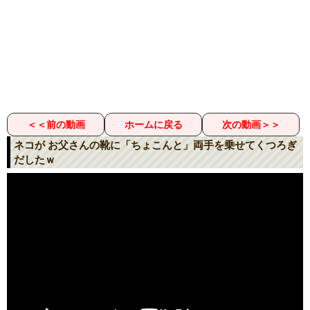
＜＜前の動画
ホームに戻る
次の動画＞＞
ネコが お父さんの靴に「ちょこんと」両手を乗せてくつろぎ
だしたｗ