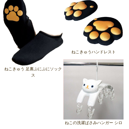
ねこきゅうハンドレスト
ねこきゅう 足裏ぷにぷにソック
ス
ねこの洗濯ばさみハンガー シロ