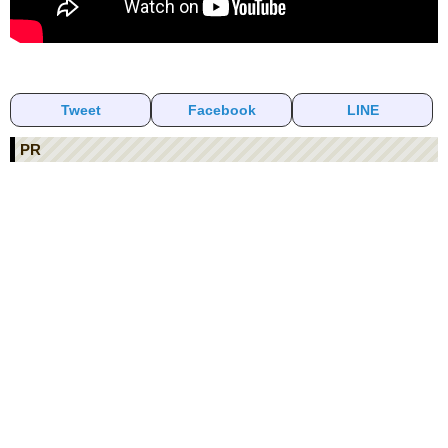
Tweet
Facebook
LINE
PR