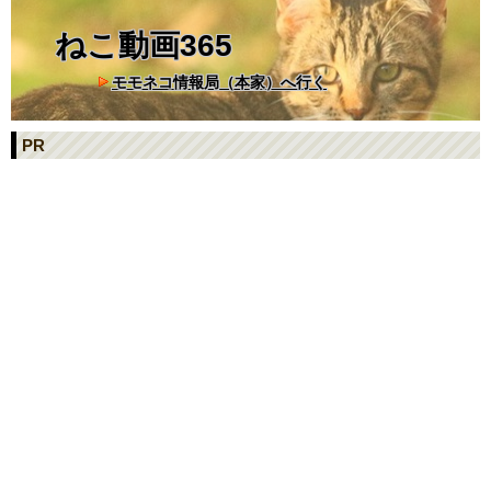
ねこ動画365
モモネコ情報局（本家）へ行く
PR