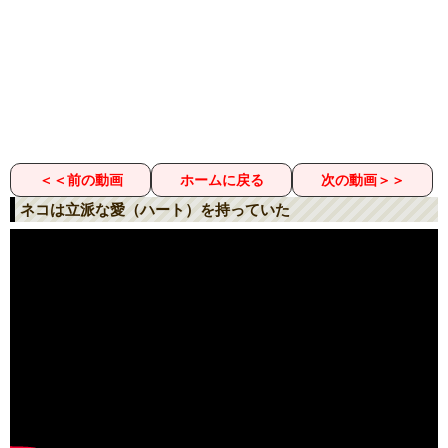
＜＜前の動画
ホームに戻る
次の動画＞＞
ネコは立派な愛（ハート）を持っていた