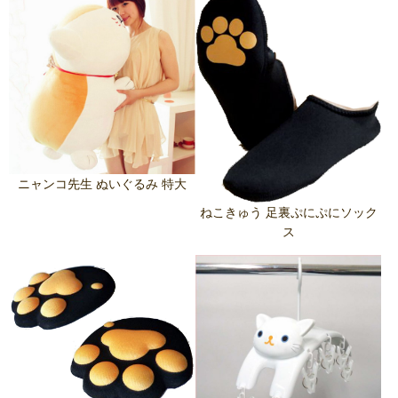
ニャンコ先生 ぬいぐるみ 特大
ねこきゅう 足裏ぷにぷにソック
ス