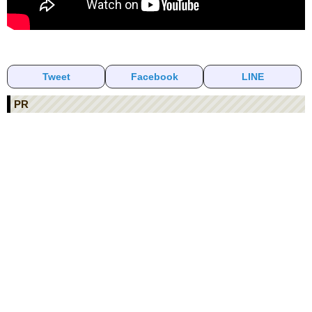
Tweet
Facebook
LINE
PR