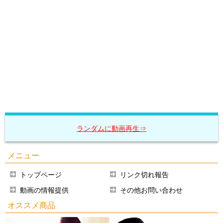
ランダムに動画再生⇒
メニュー
トップページ
リンク切れ報告
動画の情報提供
その他お問い合わせ
オススメ商品