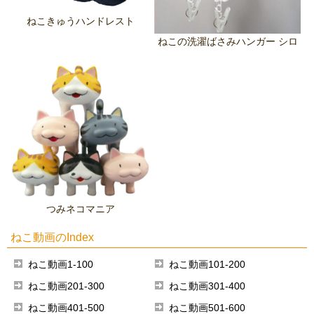
ねこきゅうハンドレスト
ねこの洗濯ばさみハンガー シロ
つみネコマニア
ねこ動画のIndex
ねこ動画1-100
ねこ動画101-200
ねこ動画201-300
ねこ動画301-400
ねこ動画401-500
ねこ動画501-600