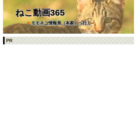
ねこ動画365
モモネコ情報局（本家）へ行く
PR