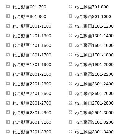
ねこ動画601-700
ねこ動画701-800
ねこ動画801-900
ねこ動画901-1000
ねこ動画1001-1100
ねこ動画1101-1200
ねこ動画1201-1300
ねこ動画1301-1400
ねこ動画1401-1500
ねこ動画1501-1600
ねこ動画1601-1700
ねこ動画1701-1800
ねこ動画1801-1900
ねこ動画1901-2000
ねこ動画2001-2100
ねこ動画2101-2200
ねこ動画2201-2300
ねこ動画2301-2400
ねこ動画2401-2500
ねこ動画2501-2600
ねこ動画2601-2700
ねこ動画2701-2800
ねこ動画2801-2900
ねこ動画2901-3000
ねこ動画3001-3100
ねこ動画3101-3200
ねこ動画3201-3300
ねこ動画3301-3400