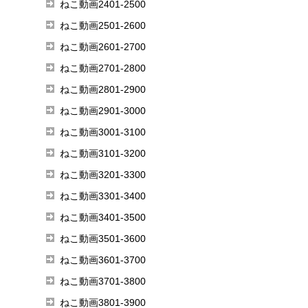
ねこ動画2401-2500
ねこ動画2501-2600
ねこ動画2601-2700
ねこ動画2701-2800
ねこ動画2801-2900
ねこ動画2901-3000
ねこ動画3001-3100
ねこ動画3101-3200
ねこ動画3201-3300
ねこ動画3301-3400
ねこ動画3401-3500
ねこ動画3501-3600
ねこ動画3601-3700
ねこ動画3701-3800
ねこ動画3801-3900