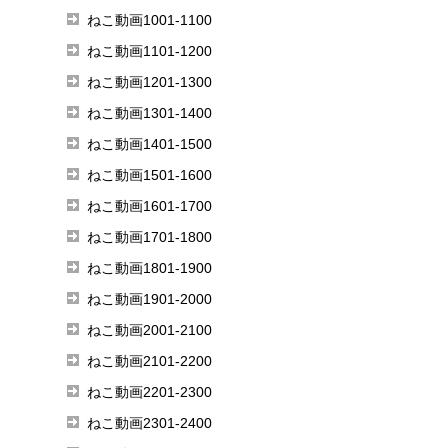
ねこ動画1001-1100
ねこ動画1101-1200
ねこ動画1201-1300
ねこ動画1301-1400
ねこ動画1401-1500
ねこ動画1501-1600
ねこ動画1601-1700
ねこ動画1701-1800
ねこ動画1801-1900
ねこ動画1901-2000
ねこ動画2001-2100
ねこ動画2101-2200
ねこ動画2201-2300
ねこ動画2301-2400