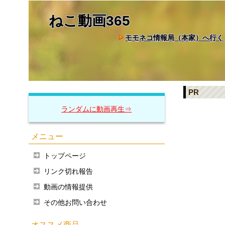
ねこ動画365
モモネコ情報局（本家）へ行く
PR
ランダムに動画再生⇒
メニュー
トップページ
リンク切れ報告
動画の情報提供
その他お問い合わせ
オススメ商品