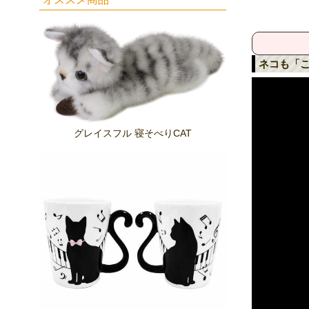
ネコも「
グレイスフル 寝そべりCAT