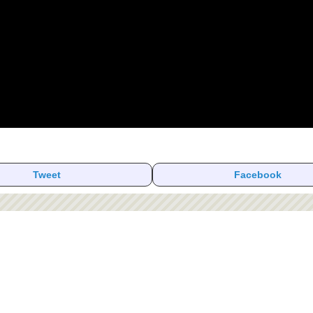
Tweet
Facebook