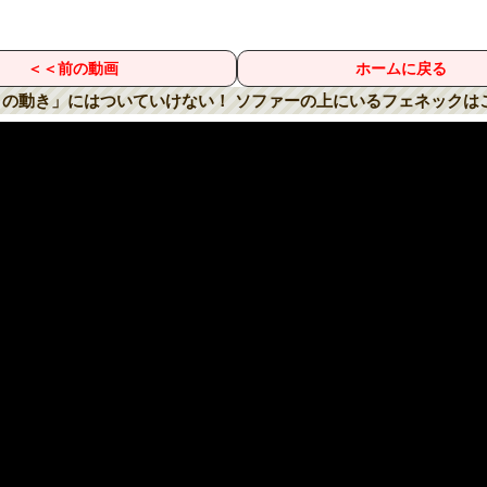
＜＜前の動画
ホームに戻る
この動き」にはついていけない！ ソファーの上にいるフェネックは