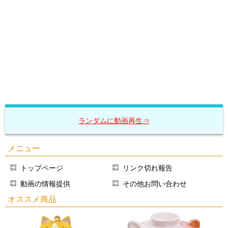
ランダムに動画再生⇒
メニュー
トップページ
リンク切れ報告
動画の情報提供
その他お問い合わせ
オススメ商品