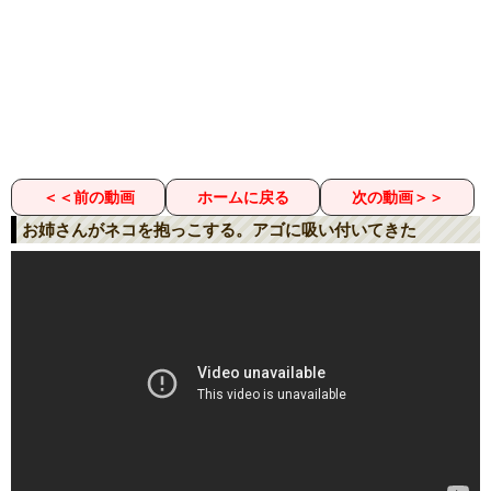
＜＜前の動画
ホームに戻る
次の動画＞＞
お姉さんがネコを抱っこする。アゴに吸い付いてきた