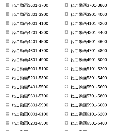
ねこ動画3601-3700
ねこ動画3701-3800
ねこ動画3801-3900
ねこ動画3901-4000
ねこ動画4001-4100
ねこ動画4101-4200
ねこ動画4201-4300
ねこ動画4301-4400
ねこ動画4401-4500
ねこ動画4501-4600
ねこ動画4601-4700
ねこ動画4701-4800
ねこ動画4801-4900
ねこ動画4901-5000
ねこ動画5001-5100
ねこ動画5101-5200
ねこ動画5201-5300
ねこ動画5301-5400
ねこ動画5401-5500
ねこ動画5501-5600
ねこ動画5601-5700
ねこ動画5701-5800
ねこ動画5801-5900
ねこ動画5901-6000
ねこ動画6001-6100
ねこ動画6101-6200
ねこ動画6201-6300
ねこ動画6301-6400