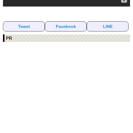
Tweet
Facebook
LINE
PR