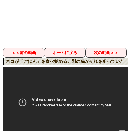
＜＜前の動画
ホームに戻る
次の動画＞＞
ネコが「ごはん」を食べ始める。別の猫がそれを狙っていた