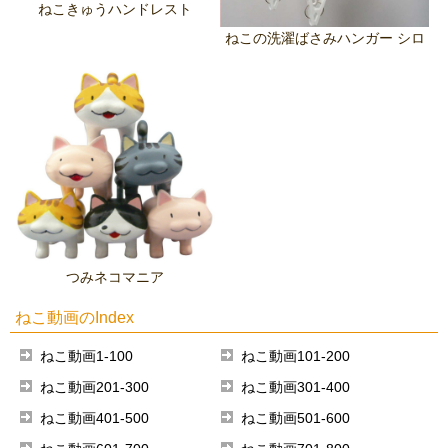
ねこきゅうハンドレスト
ねこの洗濯ばさみハンガー シロ
つみネコマニア
ねこ動画のIndex
ねこ動画1-100
ねこ動画101-200
ねこ動画201-300
ねこ動画301-400
ねこ動画401-500
ねこ動画501-600