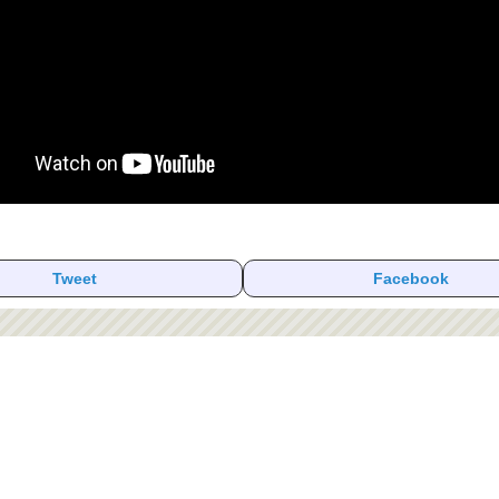
Tweet
Facebook