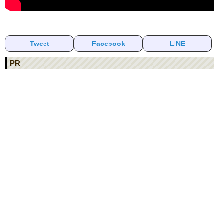
Tweet
Facebook
LINE
PR