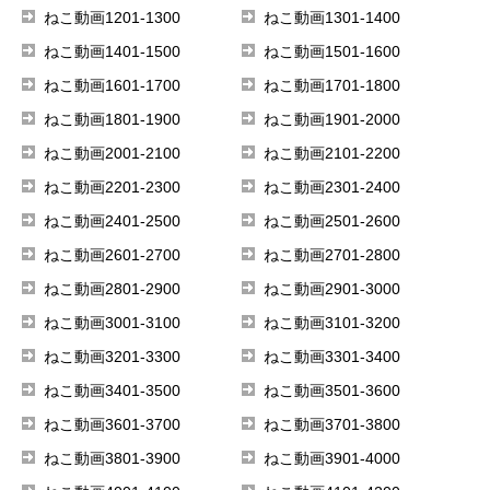
ねこ動画1201-1300
ねこ動画1301-1400
ねこ動画1401-1500
ねこ動画1501-1600
ねこ動画1601-1700
ねこ動画1701-1800
ねこ動画1801-1900
ねこ動画1901-2000
ねこ動画2001-2100
ねこ動画2101-2200
ねこ動画2201-2300
ねこ動画2301-2400
ねこ動画2401-2500
ねこ動画2501-2600
ねこ動画2601-2700
ねこ動画2701-2800
ねこ動画2801-2900
ねこ動画2901-3000
ねこ動画3001-3100
ねこ動画3101-3200
ねこ動画3201-3300
ねこ動画3301-3400
ねこ動画3401-3500
ねこ動画3501-3600
ねこ動画3601-3700
ねこ動画3701-3800
ねこ動画3801-3900
ねこ動画3901-4000