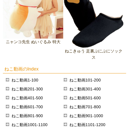
ニャンコ先生 ぬいぐるみ 特大
ねこきゅう 足裏ぷにぷにソック
ス
ねこ動画のIndex
ねこ動画1-100
ねこ動画101-200
ねこ動画201-300
ねこ動画301-400
ねこ動画401-500
ねこ動画501-600
ねこ動画601-700
ねこ動画701-800
ねこ動画801-900
ねこ動画901-1000
ねこ動画1001-1100
ねこ動画1101-1200