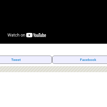
Tweet
Facebook