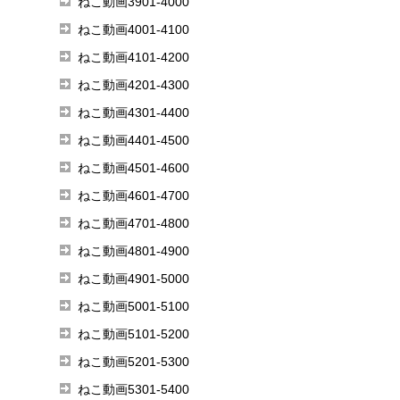
ねこ動画3901-4000
ねこ動画4001-4100
ねこ動画4101-4200
ねこ動画4201-4300
ねこ動画4301-4400
ねこ動画4401-4500
ねこ動画4501-4600
ねこ動画4601-4700
ねこ動画4701-4800
ねこ動画4801-4900
ねこ動画4901-5000
ねこ動画5001-5100
ねこ動画5101-5200
ねこ動画5201-5300
ねこ動画5301-5400