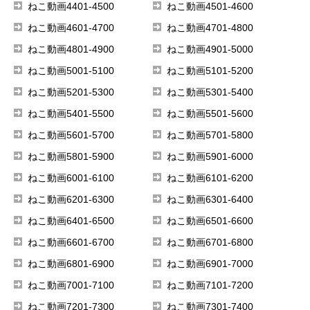
ねこ動画4401-4500
ねこ動画4501-4600
ねこ動画4601-4700
ねこ動画4701-4800
ねこ動画4801-4900
ねこ動画4901-5000
ねこ動画5001-5100
ねこ動画5101-5200
ねこ動画5201-5300
ねこ動画5301-5400
ねこ動画5401-5500
ねこ動画5501-5600
ねこ動画5601-5700
ねこ動画5701-5800
ねこ動画5801-5900
ねこ動画5901-6000
ねこ動画6001-6100
ねこ動画6101-6200
ねこ動画6201-6300
ねこ動画6301-6400
ねこ動画6401-6500
ねこ動画6501-6600
ねこ動画6601-6700
ねこ動画6701-6800
ねこ動画6801-6900
ねこ動画6901-7000
ねこ動画7001-7100
ねこ動画7101-7200
ねこ動画7201-7300
ねこ動画7301-7400