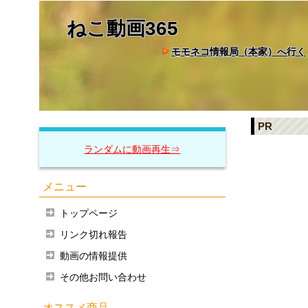
ねこ動画365
モモネコ情報局（本家）へ行く
PR
ランダムに動画再生⇒
メニュー
トップページ
リンク切れ報告
動画の情報提供
その他お問い合わせ
オススメ商品