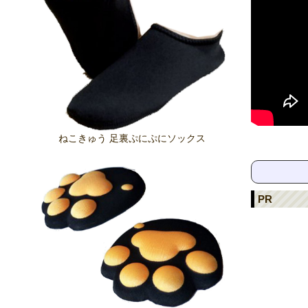
ねこきゅう 足裏ぷにぷにソックス
PR