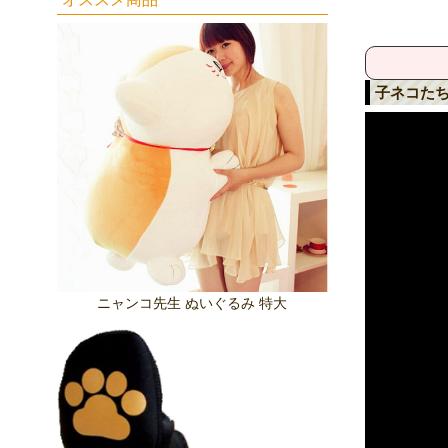
子ネコた
ニャンコ先生 ぬいぐるみ 特大