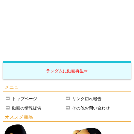
ランダムに動画再生⇒
メニュー
トップページ
リンク切れ報告
動画の情報提供
その他お問い合わせ
オススメ商品