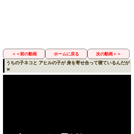
＜＜前の動画
ホームに戻る
次の動画＞＞
うちの子ネコと アヒルの子が 身を寄せ合って寝ているんだが
ｗ