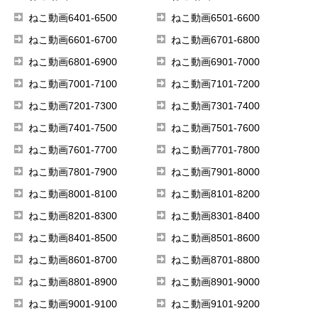
ねこ動画6401-6500
ねこ動画6501-6600
ねこ動画6601-6700
ねこ動画6701-6800
ねこ動画6801-6900
ねこ動画6901-7000
ねこ動画7001-7100
ねこ動画7101-7200
ねこ動画7201-7300
ねこ動画7301-7400
ねこ動画7401-7500
ねこ動画7501-7600
ねこ動画7601-7700
ねこ動画7701-7800
ねこ動画7801-7900
ねこ動画7901-8000
ねこ動画8001-8100
ねこ動画8101-8200
ねこ動画8201-8300
ねこ動画8301-8400
ねこ動画8401-8500
ねこ動画8501-8600
ねこ動画8601-8700
ねこ動画8701-8800
ねこ動画8801-8900
ねこ動画8901-9000
ねこ動画9001-9100
ねこ動画9101-9200