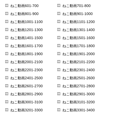
ねこ動画601-700
ねこ動画701-800
ねこ動画801-900
ねこ動画901-1000
ねこ動画1001-1100
ねこ動画1101-1200
ねこ動画1201-1300
ねこ動画1301-1400
ねこ動画1401-1500
ねこ動画1501-1600
ねこ動画1601-1700
ねこ動画1701-1800
ねこ動画1801-1900
ねこ動画1901-2000
ねこ動画2001-2100
ねこ動画2101-2200
ねこ動画2201-2300
ねこ動画2301-2400
ねこ動画2401-2500
ねこ動画2501-2600
ねこ動画2601-2700
ねこ動画2701-2800
ねこ動画2801-2900
ねこ動画2901-3000
ねこ動画3001-3100
ねこ動画3101-3200
ねこ動画3201-3300
ねこ動画3301-3400