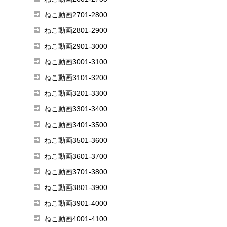
ねこ動画2701-2800
ねこ動画2801-2900
ねこ動画2901-3000
ねこ動画3001-3100
ねこ動画3101-3200
ねこ動画3201-3300
ねこ動画3301-3400
ねこ動画3401-3500
ねこ動画3501-3600
ねこ動画3601-3700
ねこ動画3701-3800
ねこ動画3801-3900
ねこ動画3901-4000
ねこ動画4001-4100