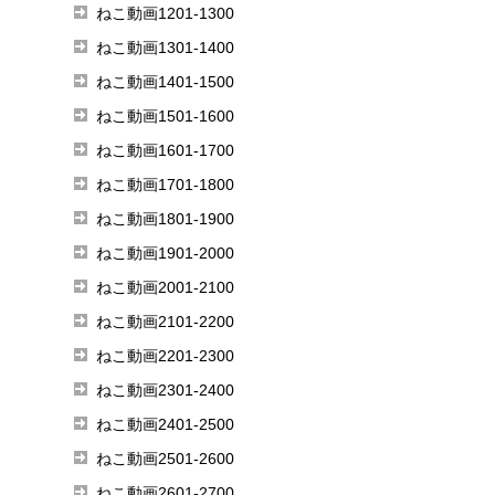
ねこ動画1201-1300
ねこ動画1301-1400
ねこ動画1401-1500
ねこ動画1501-1600
ねこ動画1601-1700
ねこ動画1701-1800
ねこ動画1801-1900
ねこ動画1901-2000
ねこ動画2001-2100
ねこ動画2101-2200
ねこ動画2201-2300
ねこ動画2301-2400
ねこ動画2401-2500
ねこ動画2501-2600
ねこ動画2601-2700