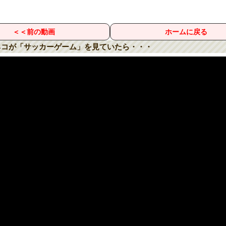
＜＜前の動画
ホームに戻る
ネコが「サッカーゲーム」を見ていたら・・・