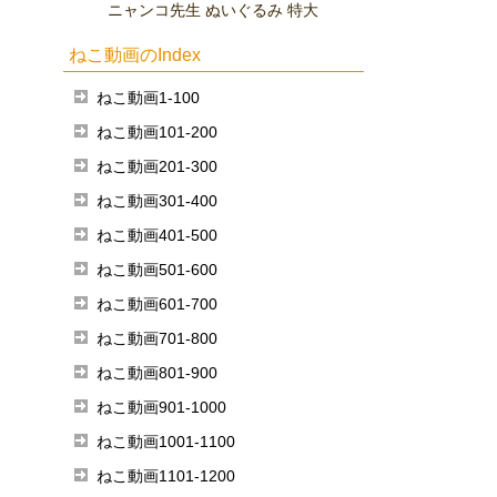
ニャンコ先生 ぬいぐるみ 特大
ねこ動画のIndex
ねこ動画1-100
ねこ動画101-200
ねこ動画201-300
ねこ動画301-400
ねこ動画401-500
ねこ動画501-600
ねこ動画601-700
ねこ動画701-800
ねこ動画801-900
ねこ動画901-1000
ねこ動画1001-1100
ねこ動画1101-1200