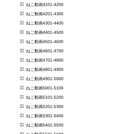
ねこ動画4101-4200
ねこ動画4201-4300
ねこ動画4301-4400
ねこ動画4401-4500
ねこ動画4501-4600
ねこ動画4601-4700
ねこ動画4701-4800
ねこ動画4801-4900
ねこ動画4901-5000
ねこ動画5001-5100
ねこ動画5101-5200
ねこ動画5201-5300
ねこ動画5301-5400
ねこ動画5401-5500