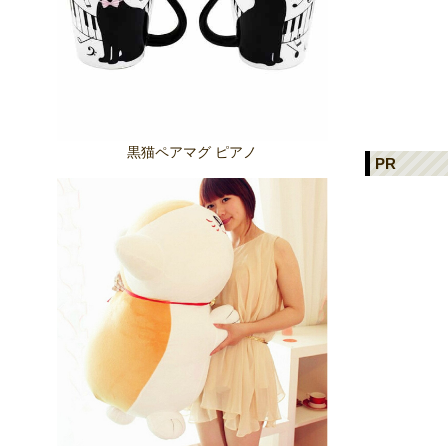
黒猫ペアマグ ピアノ
PR