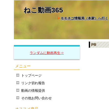
ねこ動画365
モモネコ情報局（本家）へ行く
PR
ランダムに動画再生⇒
メニュー
トップページ
リンク切れ報告
動画の情報提供
その他お問い合わせ
オススメ商品