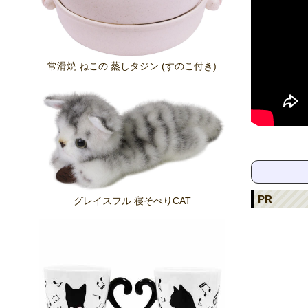
常滑焼 ねこの 蒸しタジン (すのこ付き)
PR
グレイスフル 寝そべりCAT