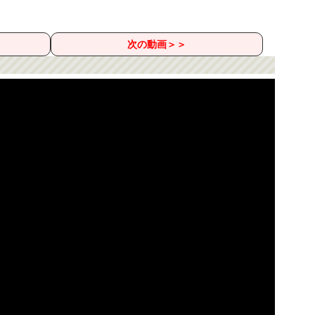
次の動画＞＞