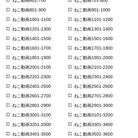
ねこ動画601-700
ねこ動画701-800
ねこ動画801-900
ねこ動画901-1000
ねこ動画1001-1100
ねこ動画1101-1200
ねこ動画1201-1300
ねこ動画1301-1400
ねこ動画1401-1500
ねこ動画1501-1600
ねこ動画1601-1700
ねこ動画1701-1800
ねこ動画1801-1900
ねこ動画1901-2000
ねこ動画2001-2100
ねこ動画2101-2200
ねこ動画2201-2300
ねこ動画2301-2400
ねこ動画2401-2500
ねこ動画2501-2600
ねこ動画2601-2700
ねこ動画2701-2800
ねこ動画2801-2900
ねこ動画2901-3000
ねこ動画3001-3100
ねこ動画3101-3200
ねこ動画3201-3300
ねこ動画3301-3400
ねこ動画3401-3500
ねこ動画3501-3600