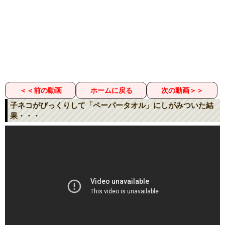
＜＜前の動画
ホームに戻る
次の動画＞＞
子ネコがびっくりして「ペーパータオル」にしがみついた結
果・・・