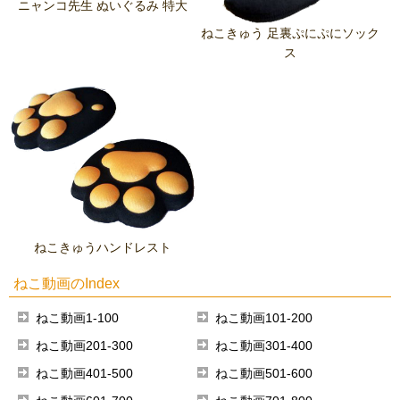
ニャンコ先生 ぬいぐるみ 特大
ねこきゅう 足裏ぷにぷにソック
ス
ねこきゅうハンドレスト
ねこ動画のIndex
ねこ動画1-100
ねこ動画101-200
ねこ動画201-300
ねこ動画301-400
ねこ動画401-500
ねこ動画501-600