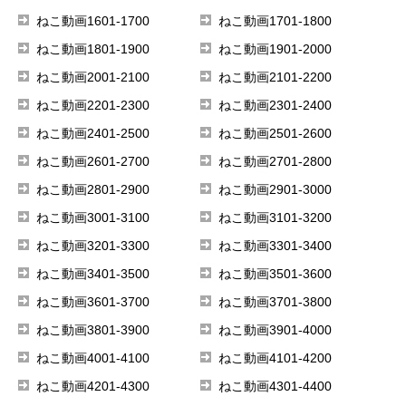
ねこ動画1601-1700
ねこ動画1701-1800
ねこ動画1801-1900
ねこ動画1901-2000
ねこ動画2001-2100
ねこ動画2101-2200
ねこ動画2201-2300
ねこ動画2301-2400
ねこ動画2401-2500
ねこ動画2501-2600
ねこ動画2601-2700
ねこ動画2701-2800
ねこ動画2801-2900
ねこ動画2901-3000
ねこ動画3001-3100
ねこ動画3101-3200
ねこ動画3201-3300
ねこ動画3301-3400
ねこ動画3401-3500
ねこ動画3501-3600
ねこ動画3601-3700
ねこ動画3701-3800
ねこ動画3801-3900
ねこ動画3901-4000
ねこ動画4001-4100
ねこ動画4101-4200
ねこ動画4201-4300
ねこ動画4301-4400