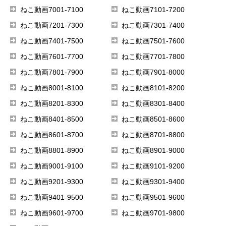
ねこ動画7001-7100
ねこ動画7101-7200
ねこ動画7201-7300
ねこ動画7301-7400
ねこ動画7401-7500
ねこ動画7501-7600
ねこ動画7601-7700
ねこ動画7701-7800
ねこ動画7801-7900
ねこ動画7901-8000
ねこ動画8001-8100
ねこ動画8101-8200
ねこ動画8201-8300
ねこ動画8301-8400
ねこ動画8401-8500
ねこ動画8501-8600
ねこ動画8601-8700
ねこ動画8701-8800
ねこ動画8801-8900
ねこ動画8901-9000
ねこ動画9001-9100
ねこ動画9101-9200
ねこ動画9201-9300
ねこ動画9301-9400
ねこ動画9401-9500
ねこ動画9501-9600
ねこ動画9601-9700
ねこ動画9701-9800