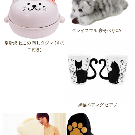
グレイスフル 寝そべりCAT
常滑焼 ねこの 蒸しタジン (すの
こ付き)
黒猫ペアマグ ピアノ