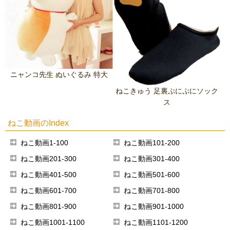
ニャンコ先生 ぬいぐるみ 特大
ねこきゅう 足裏ぷにぷにソック
ス
ねこ動画のIndex
ねこ動画1-100
ねこ動画101-200
ねこ動画201-300
ねこ動画301-400
ねこ動画401-500
ねこ動画501-600
ねこ動画601-700
ねこ動画701-800
ねこ動画801-900
ねこ動画901-1000
ねこ動画1001-1100
ねこ動画1101-1200