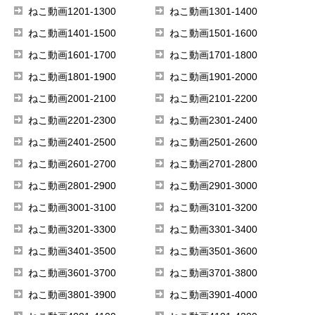
ねこ動画1201-1300
ねこ動画1301-1400
ねこ動画1401-1500
ねこ動画1501-1600
ねこ動画1601-1700
ねこ動画1701-1800
ねこ動画1801-1900
ねこ動画1901-2000
ねこ動画2001-2100
ねこ動画2101-2200
ねこ動画2201-2300
ねこ動画2301-2400
ねこ動画2401-2500
ねこ動画2501-2600
ねこ動画2601-2700
ねこ動画2701-2800
ねこ動画2801-2900
ねこ動画2901-3000
ねこ動画3001-3100
ねこ動画3101-3200
ねこ動画3201-3300
ねこ動画3301-3400
ねこ動画3401-3500
ねこ動画3501-3600
ねこ動画3601-3700
ねこ動画3701-3800
ねこ動画3801-3900
ねこ動画3901-4000