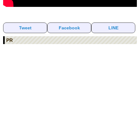
Tweet
Facebook
LINE
PR