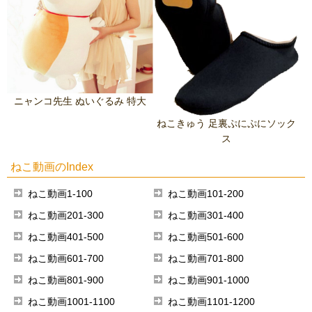
ニャンコ先生 ぬいぐるみ 特大
ねこきゅう 足裏ぷにぷにソック
ス
ねこ動画のIndex
ねこ動画1-100
ねこ動画101-200
ねこ動画201-300
ねこ動画301-400
ねこ動画401-500
ねこ動画501-600
ねこ動画601-700
ねこ動画701-800
ねこ動画801-900
ねこ動画901-1000
ねこ動画1001-1100
ねこ動画1101-1200