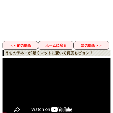
＜＜前の動画
ホームに戻る
次の動画＞＞
うちの子ネコが 動くマットに驚いて何度もピョン！