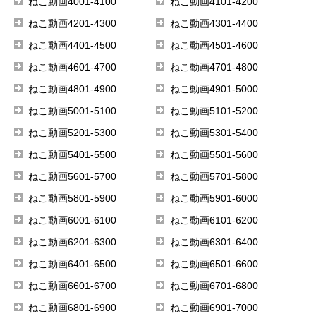
ねこ動画4001-4100
ねこ動画4101-4200
ねこ動画4201-4300
ねこ動画4301-4400
ねこ動画4401-4500
ねこ動画4501-4600
ねこ動画4601-4700
ねこ動画4701-4800
ねこ動画4801-4900
ねこ動画4901-5000
ねこ動画5001-5100
ねこ動画5101-5200
ねこ動画5201-5300
ねこ動画5301-5400
ねこ動画5401-5500
ねこ動画5501-5600
ねこ動画5601-5700
ねこ動画5701-5800
ねこ動画5801-5900
ねこ動画5901-6000
ねこ動画6001-6100
ねこ動画6101-6200
ねこ動画6201-6300
ねこ動画6301-6400
ねこ動画6401-6500
ねこ動画6501-6600
ねこ動画6601-6700
ねこ動画6701-6800
ねこ動画6801-6900
ねこ動画6901-7000