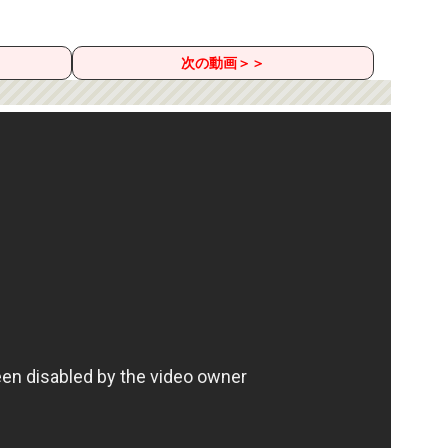
次の動画＞＞