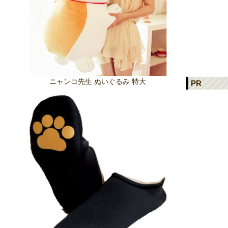
ニャンコ先生 ぬいぐるみ 特大
PR