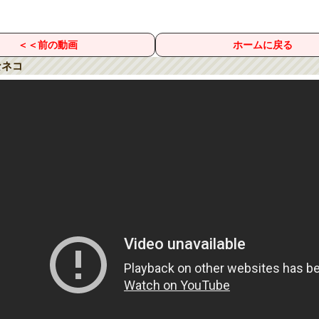
＜＜前の動画
ホームに戻る
なネコ