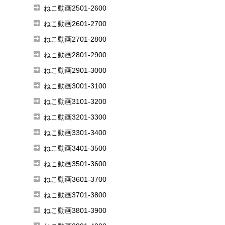
ねこ動画2501-2600
ねこ動画2601-2700
ねこ動画2701-2800
ねこ動画2801-2900
ねこ動画2901-3000
ねこ動画3001-3100
ねこ動画3101-3200
ねこ動画3201-3300
ねこ動画3301-3400
ねこ動画3401-3500
ねこ動画3501-3600
ねこ動画3601-3700
ねこ動画3701-3800
ねこ動画3801-3900