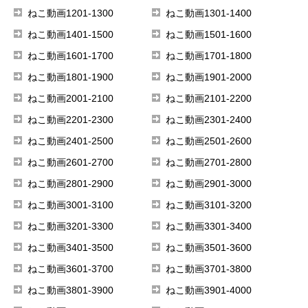
ねこ動画1201-1300
ねこ動画1301-1400
ねこ動画1401-1500
ねこ動画1501-1600
ねこ動画1601-1700
ねこ動画1701-1800
ねこ動画1801-1900
ねこ動画1901-2000
ねこ動画2001-2100
ねこ動画2101-2200
ねこ動画2201-2300
ねこ動画2301-2400
ねこ動画2401-2500
ねこ動画2501-2600
ねこ動画2601-2700
ねこ動画2701-2800
ねこ動画2801-2900
ねこ動画2901-3000
ねこ動画3001-3100
ねこ動画3101-3200
ねこ動画3201-3300
ねこ動画3301-3400
ねこ動画3401-3500
ねこ動画3501-3600
ねこ動画3601-3700
ねこ動画3701-3800
ねこ動画3801-3900
ねこ動画3901-4000