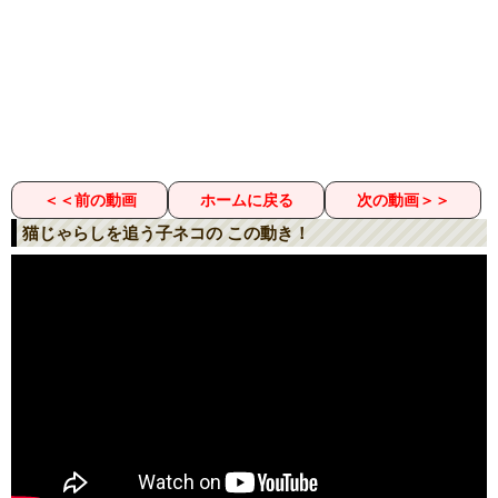
＜＜前の動画
ホームに戻る
次の動画＞＞
猫じゃらしを追う子ネコの この動き！