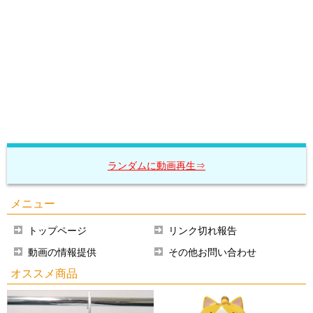
ランダムに動画再生⇒
メニュー
トップページ
リンク切れ報告
動画の情報提供
その他お問い合わせ
オススメ商品