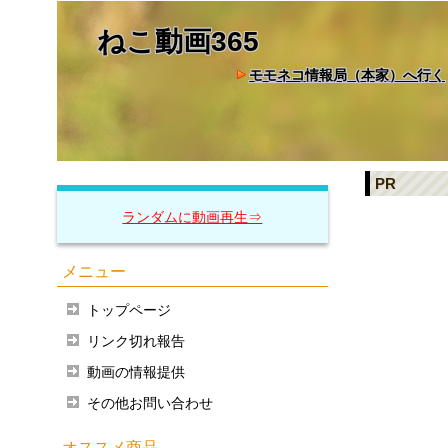
ねこ動画365
モモネコ情報局（本家）へ行く
PR
ランダムに動画再生⇒
メニュー
トップページ
リンク切れ報告
動画の情報提供
その他お問い合わせ
オススメ商品