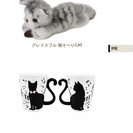
グレイスフル 寝そべりCAT
PR