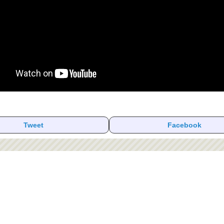
Tweet
Facebook