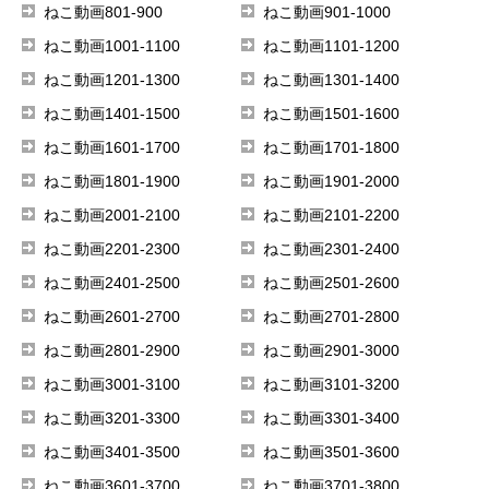
ねこ動画801-900
ねこ動画901-1000
ねこ動画1001-1100
ねこ動画1101-1200
ねこ動画1201-1300
ねこ動画1301-1400
ねこ動画1401-1500
ねこ動画1501-1600
ねこ動画1601-1700
ねこ動画1701-1800
ねこ動画1801-1900
ねこ動画1901-2000
ねこ動画2001-2100
ねこ動画2101-2200
ねこ動画2201-2300
ねこ動画2301-2400
ねこ動画2401-2500
ねこ動画2501-2600
ねこ動画2601-2700
ねこ動画2701-2800
ねこ動画2801-2900
ねこ動画2901-3000
ねこ動画3001-3100
ねこ動画3101-3200
ねこ動画3201-3300
ねこ動画3301-3400
ねこ動画3401-3500
ねこ動画3501-3600
ねこ動画3601-3700
ねこ動画3701-3800