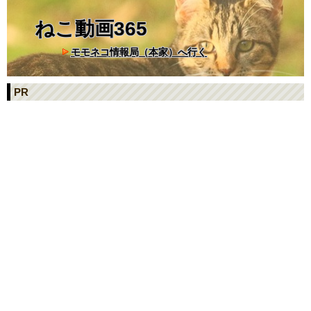
ねこ動画365
モモネコ情報局（本家）へ行く
PR