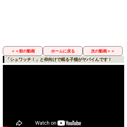
＜＜前の動画
ホームに戻る
次の動画＞＞
「シュワッチ！」と仰向けで眠る子猫がヤバイんです！