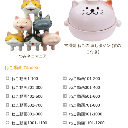
常滑焼 ねこの 蒸しタジン (すの
こ付き)
つみネコマニア
ねこ動画のIndex
ねこ動画1-100
ねこ動画101-200
ねこ動画201-300
ねこ動画301-400
ねこ動画401-500
ねこ動画501-600
ねこ動画601-700
ねこ動画701-800
ねこ動画801-900
ねこ動画901-1000
ねこ動画1001-1100
ねこ動画1101-1200