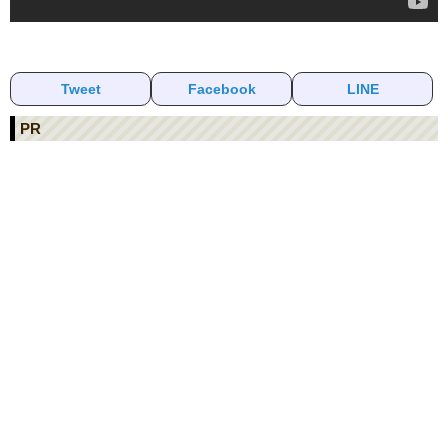
Tweet
Facebook
LINE
PR