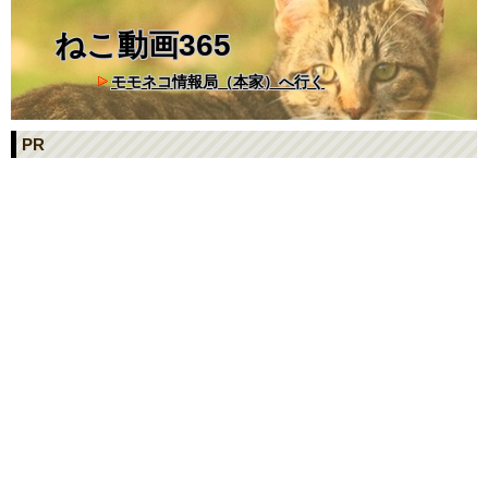
ねこ動画365
モモネコ情報局（本家）へ行く
PR