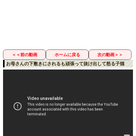
＜＜前の動画
ホームに戻る
次の動画＞＞
お母さんの下敷きにされるも頑張って抜け出して怒る子猫