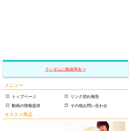
ランダムに動画再生⇒
メニュー
トップページ
リンク切れ報告
動画の情報提供
その他お問い合わせ
オススメ商品