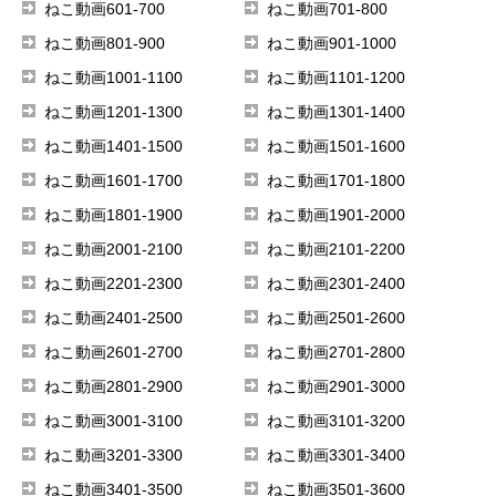
ねこ動画601-700
ねこ動画701-800
ねこ動画801-900
ねこ動画901-1000
ねこ動画1001-1100
ねこ動画1101-1200
ねこ動画1201-1300
ねこ動画1301-1400
ねこ動画1401-1500
ねこ動画1501-1600
ねこ動画1601-1700
ねこ動画1701-1800
ねこ動画1801-1900
ねこ動画1901-2000
ねこ動画2001-2100
ねこ動画2101-2200
ねこ動画2201-2300
ねこ動画2301-2400
ねこ動画2401-2500
ねこ動画2501-2600
ねこ動画2601-2700
ねこ動画2701-2800
ねこ動画2801-2900
ねこ動画2901-3000
ねこ動画3001-3100
ねこ動画3101-3200
ねこ動画3201-3300
ねこ動画3301-3400
ねこ動画3401-3500
ねこ動画3501-3600