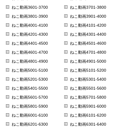
ねこ動画3601-3700
ねこ動画3701-3800
ねこ動画3801-3900
ねこ動画3901-4000
ねこ動画4001-4100
ねこ動画4101-4200
ねこ動画4201-4300
ねこ動画4301-4400
ねこ動画4401-4500
ねこ動画4501-4600
ねこ動画4601-4700
ねこ動画4701-4800
ねこ動画4801-4900
ねこ動画4901-5000
ねこ動画5001-5100
ねこ動画5101-5200
ねこ動画5201-5300
ねこ動画5301-5400
ねこ動画5401-5500
ねこ動画5501-5600
ねこ動画5601-5700
ねこ動画5701-5800
ねこ動画5801-5900
ねこ動画5901-6000
ねこ動画6001-6100
ねこ動画6101-6200
ねこ動画6201-6300
ねこ動画6301-6400