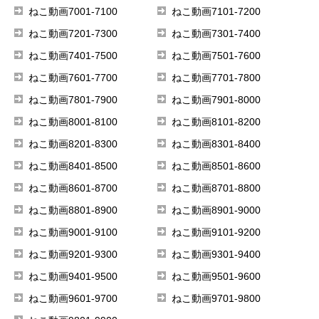
ねこ動画7001-7100
ねこ動画7101-7200
ねこ動画7201-7300
ねこ動画7301-7400
ねこ動画7401-7500
ねこ動画7501-7600
ねこ動画7601-7700
ねこ動画7701-7800
ねこ動画7801-7900
ねこ動画7901-8000
ねこ動画8001-8100
ねこ動画8101-8200
ねこ動画8201-8300
ねこ動画8301-8400
ねこ動画8401-8500
ねこ動画8501-8600
ねこ動画8601-8700
ねこ動画8701-8800
ねこ動画8801-8900
ねこ動画8901-9000
ねこ動画9001-9100
ねこ動画9101-9200
ねこ動画9201-9300
ねこ動画9301-9400
ねこ動画9401-9500
ねこ動画9501-9600
ねこ動画9601-9700
ねこ動画9701-9800