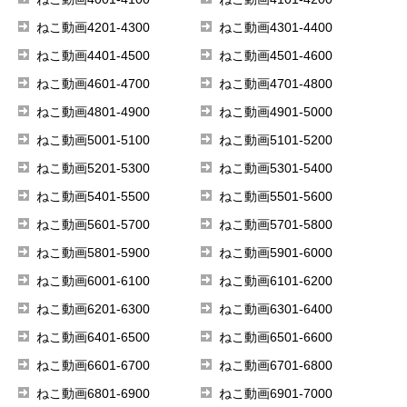
ねこ動画4201-4300
ねこ動画4301-4400
ねこ動画4401-4500
ねこ動画4501-4600
ねこ動画4601-4700
ねこ動画4701-4800
ねこ動画4801-4900
ねこ動画4901-5000
ねこ動画5001-5100
ねこ動画5101-5200
ねこ動画5201-5300
ねこ動画5301-5400
ねこ動画5401-5500
ねこ動画5501-5600
ねこ動画5601-5700
ねこ動画5701-5800
ねこ動画5801-5900
ねこ動画5901-6000
ねこ動画6001-6100
ねこ動画6101-6200
ねこ動画6201-6300
ねこ動画6301-6400
ねこ動画6401-6500
ねこ動画6501-6600
ねこ動画6601-6700
ねこ動画6701-6800
ねこ動画6801-6900
ねこ動画6901-7000