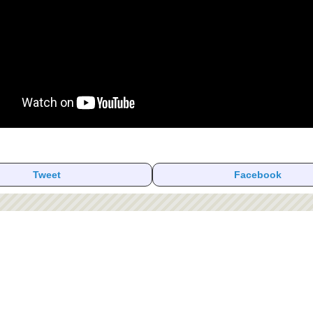
Tweet
Facebook