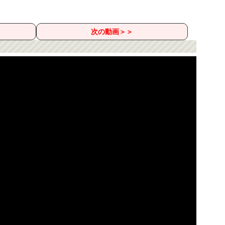
次の動画＞＞