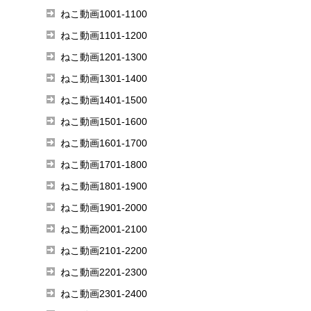
ねこ動画1001-1100
ねこ動画1101-1200
ねこ動画1201-1300
ねこ動画1301-1400
ねこ動画1401-1500
ねこ動画1501-1600
ねこ動画1601-1700
ねこ動画1701-1800
ねこ動画1801-1900
ねこ動画1901-2000
ねこ動画2001-2100
ねこ動画2101-2200
ねこ動画2201-2300
ねこ動画2301-2400