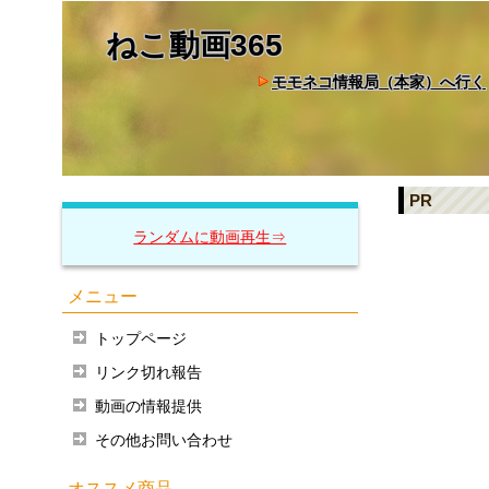
ねこ動画365
モモネコ情報局（本家）へ行く
PR
ランダムに動画再生⇒
メニュー
トップページ
リンク切れ報告
動画の情報提供
その他お問い合わせ
オススメ商品