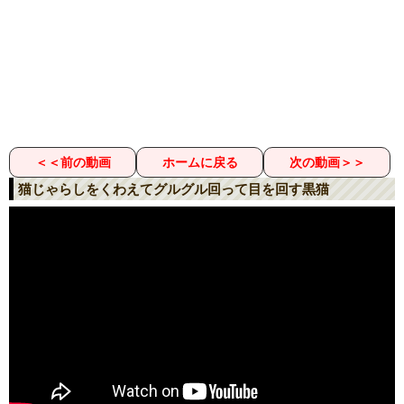
＜＜前の動画
ホームに戻る
次の動画＞＞
猫じゃらしをくわえてグルグル回って目を回す黒猫