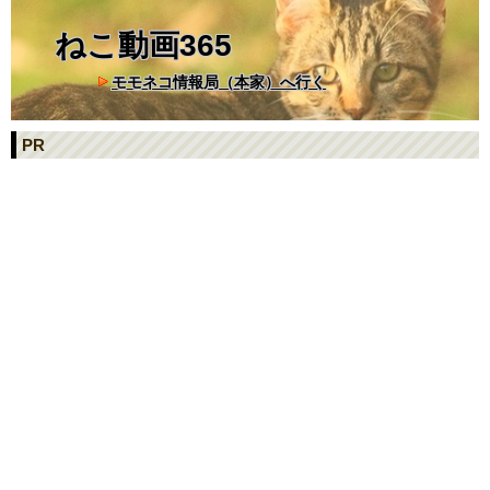
ねこ動画365
モモネコ情報局（本家）へ行く
PR