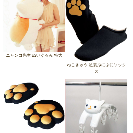
ニャンコ先生 ぬいぐるみ 特大
ねこきゅう 足裏ぷにぷにソック
ス