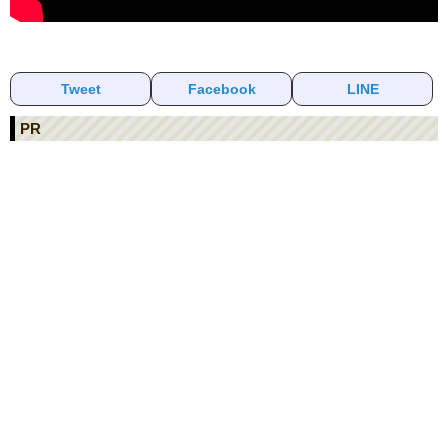
Tweet
Facebook
LINE
PR