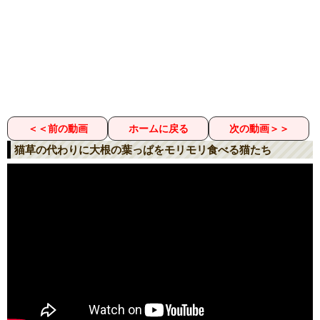
＜＜前の動画
ホームに戻る
次の動画＞＞
猫草の代わりに大根の葉っぱをモリモリ食べる猫たち