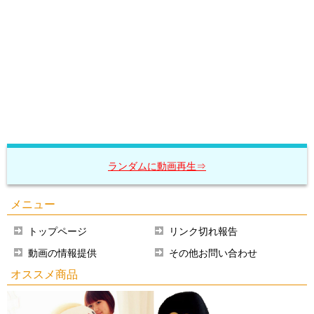
ランダムに動画再生⇒
メニュー
トップページ
リンク切れ報告
動画の情報提供
その他お問い合わせ
オススメ商品