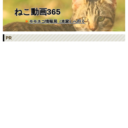
ねこ動画365
モモネコ情報局（本家）へ行く
PR