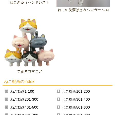
ねこきゅうハンドレスト
ねこの洗濯ばさみハンガー シロ
つみネコマニア
ねこ動画のIndex
ねこ動画1-100
ねこ動画101-200
ねこ動画201-300
ねこ動画301-400
ねこ動画401-500
ねこ動画501-600