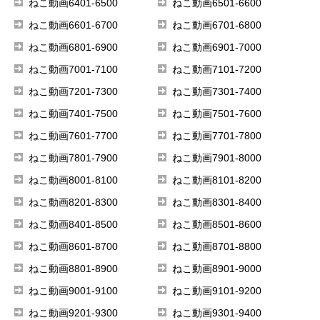
ねこ動画6401-6500
ねこ動画6501-6600
ねこ動画6601-6700
ねこ動画6701-6800
ねこ動画6801-6900
ねこ動画6901-7000
ねこ動画7001-7100
ねこ動画7101-7200
ねこ動画7201-7300
ねこ動画7301-7400
ねこ動画7401-7500
ねこ動画7501-7600
ねこ動画7601-7700
ねこ動画7701-7800
ねこ動画7801-7900
ねこ動画7901-8000
ねこ動画8001-8100
ねこ動画8101-8200
ねこ動画8201-8300
ねこ動画8301-8400
ねこ動画8401-8500
ねこ動画8501-8600
ねこ動画8601-8700
ねこ動画8701-8800
ねこ動画8801-8900
ねこ動画8901-9000
ねこ動画9001-9100
ねこ動画9101-9200
ねこ動画9201-9300
ねこ動画9301-9400