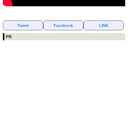
Tweet
Facebook
LINE
PR