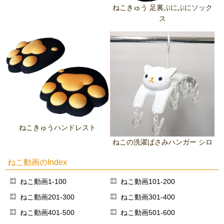
ねこきゅう 足裏ぷにぷにソック
ス
ねこきゅうハンドレスト
ねこの洗濯ばさみハンガー シロ
ねこ動画のIndex
ねこ動画1-100
ねこ動画101-200
ねこ動画201-300
ねこ動画301-400
ねこ動画401-500
ねこ動画501-600