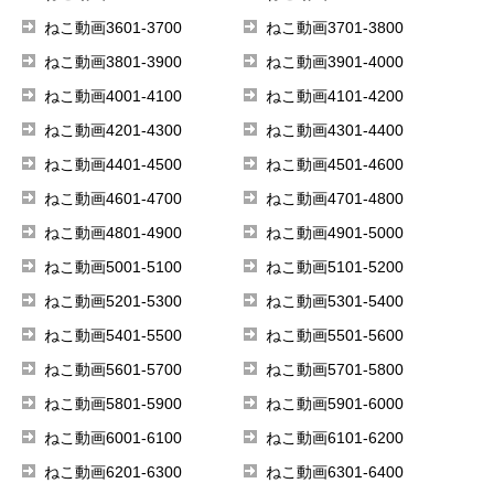
ねこ動画3601-3700
ねこ動画3701-3800
ねこ動画3801-3900
ねこ動画3901-4000
ねこ動画4001-4100
ねこ動画4101-4200
ねこ動画4201-4300
ねこ動画4301-4400
ねこ動画4401-4500
ねこ動画4501-4600
ねこ動画4601-4700
ねこ動画4701-4800
ねこ動画4801-4900
ねこ動画4901-5000
ねこ動画5001-5100
ねこ動画5101-5200
ねこ動画5201-5300
ねこ動画5301-5400
ねこ動画5401-5500
ねこ動画5501-5600
ねこ動画5601-5700
ねこ動画5701-5800
ねこ動画5801-5900
ねこ動画5901-6000
ねこ動画6001-6100
ねこ動画6101-6200
ねこ動画6201-6300
ねこ動画6301-6400