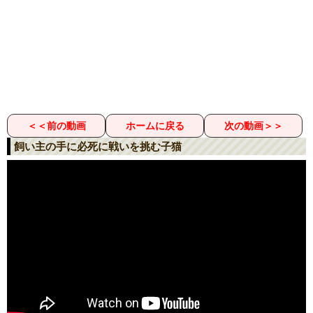
＜＜前の動画
ホームに戻る
次の動画＞＞
飼い主の手に必死に戦いを挑む子猫