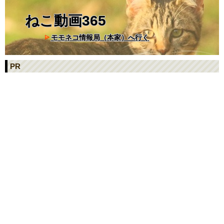
ねこ動画365
モモネコ情報局（本家）へ行く
PR