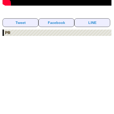
Tweet
Facebook
LINE
PR