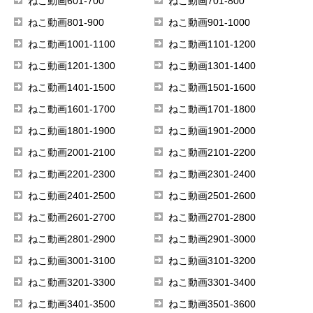
ねこ動画601-700
ねこ動画701-800
ねこ動画801-900
ねこ動画901-1000
ねこ動画1001-1100
ねこ動画1101-1200
ねこ動画1201-1300
ねこ動画1301-1400
ねこ動画1401-1500
ねこ動画1501-1600
ねこ動画1601-1700
ねこ動画1701-1800
ねこ動画1801-1900
ねこ動画1901-2000
ねこ動画2001-2100
ねこ動画2101-2200
ねこ動画2201-2300
ねこ動画2301-2400
ねこ動画2401-2500
ねこ動画2501-2600
ねこ動画2601-2700
ねこ動画2701-2800
ねこ動画2801-2900
ねこ動画2901-3000
ねこ動画3001-3100
ねこ動画3101-3200
ねこ動画3201-3300
ねこ動画3301-3400
ねこ動画3401-3500
ねこ動画3501-3600