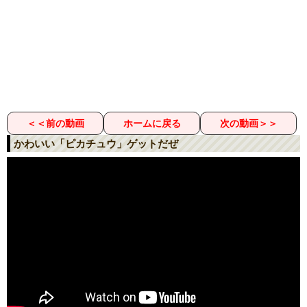
＜＜前の動画
ホームに戻る
次の動画＞＞
かわいい「ピカチュウ」ゲットだぜ