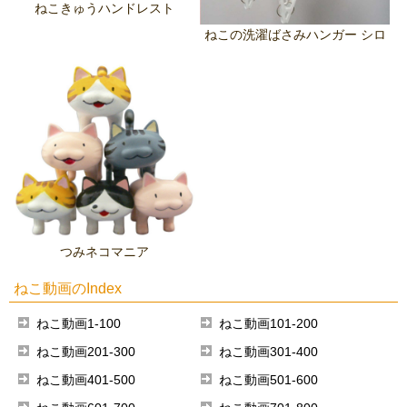
ねこきゅうハンドレスト
ねこの洗濯ばさみハンガー シロ
つみネコマニア
ねこ動画のIndex
ねこ動画1-100
ねこ動画101-200
ねこ動画201-300
ねこ動画301-400
ねこ動画401-500
ねこ動画501-600