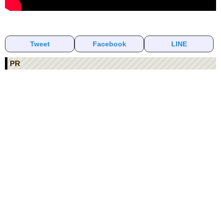
Tweet
Facebook
LINE
PR