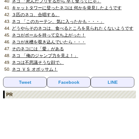
ネコ 「死んだフリするから 早く撃ってにゃ」
キャットタワーに登ったネコは 何かを発見したようです
３匹のネコ、合唱する。
ネコ 「このカーテン、気に入ったかも・・・」
どうやらそのネコは、食べるところを見られたくないようです
ネコがボールを持って立ち上がった！
ネコが水槽を覗き込んでいたら・・・
そのネコには「愛」がある
ネコ 「俺のジャンプ力を見よ！」
ネコは不思議そうな顔で。
ネコ ＶＳ オポッサム！
Tweet
Facebook
LINE
PR