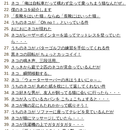
ネコ 「俺は自転車だって構わず立って乗っちまう猫なんだぜ」
僕のネコを紹介します
「長靴をはいた猫」ならぬ「長靴にはいった猫」
うちのネコが 「Oh no！」といっている件
おにおにネコが現れた
ネコがレーザーポインターを追ってマットレスを登っていた
ら・・・
うちのネコが パターゴルフの練習を手伝ってくれる件
黒ネコの回転が ちょっとカッコイイ！
ネコの鳴き声、三段活用。
さっきから庭で２匹のネコが見合っているんだが
ネコ、瞬間移動する。
ネコ 「ウォーターサーバーの水はうまいにゃ～」
うちのネコが 丸めた紙を枕にして返してくれない件
ネコ好きな男が、友人が飼ってる猫に会いに行ったら・・・
ネコが入っているカバンを こちょこちょすると・・・
ネコが俺の足にもたれかかって眠りそう！
うちのネコが ソファーに座ってテレビを見ているんだが
ネコが猫にマッサージしていたら・・・
ネコが洗濯機の上でガタガタガタ・・・