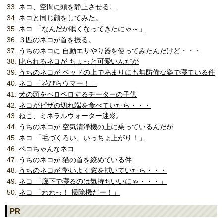
ネコ、空間に頭を静止させる。
ネコと同じ顔をしてみた。
ネコ 「なんだか眠くなってきたにゃ～」
３匹のネコが首を振る。
うちのネコに 自動エサやり器を使ってみたんだけど・・・
叱られるネコが ちょっと可愛いんだが
うちのネコが ベッドの上であまりにも無防備な姿で寝ている件
ネコ 「花びらウマー！」
犬の頭をペロペロするチーターの子供
ネコがピザの切れ端を食べていたら・・・
ねこ、ミネラルウォーター迷彩。
うちのネコが 空気清浄機の上に乗っているんだが
ネコ 「毛づくろい、いっちょ上がり！」
ペコちゃんなネコ
うちのネコが 猫の首を絞めている件
うちのネコが 勢いよく窓を拭いていたら・・・
ネコ 「廊下で寝るのは気持ちいいにゃ・・・」
ネコ 「わわっ！ 掃除機だー！」
PR