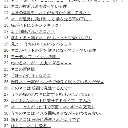
ネコ 「おーい、ここだよここ！ はやくゴハンちょうだーい！」
ネコが横断歩道を渡っている件
大学の講義中、ネコが天井から落ちてきた！
ネコが道路に飛び出して 前を走る車の下に！
猫がハトにジャンプキック！
よく訓練されたネコたち
咳をすると鳴くネコが ちょっと可愛いんです
見よ！ うちのネコのバタバタ歩き！
ネコがベッドの下を 逆さになって走っている件
ヨーデル ファイナル決勝！
ねむるネコが まん丸すぎるｗｗｗ
ネコの新体操
「ほっかむり」なネコ
野良ネコ一家が ベンチで仲良く眠っているんだがｗ
そのネコは 笑顔で発進するんです
うちの猫のホウキに対する怒りがハンパねぇ！
ネコをボンネットに乗せてドライブしてみた
ネコ、とんがった耳で宇宙エネルギーを充電中
うちのネコは イスを回転させながらのつまみ食い。
眠るネコは 何かに憑依されたようです
ひよこ、ネコに登る。