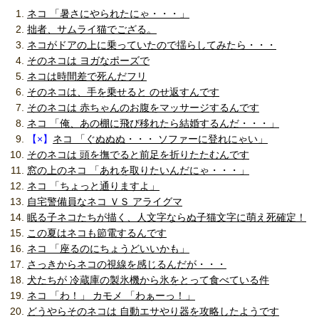
ネコ 「暑さにやられたにゃ・・・」
拙者、サムライ猫でござる。
ネコがドアの上に乗っていたので揺らしてみたら・・・
そのネコは ヨガなポーズで
ネコは時間差で死んだフリ
そのネコは、手を乗せると のせ返すんです
そのネコは 赤ちゃんのお腹をマッサージするんです
ネコ 「俺、あの棚に飛び移れたら結婚するんだ・・・」
【×】
ネコ 「ぐぬぬぬ・・・ ソファーに登れにゃい」
そのネコは 頭を撫でると前足を折りたたむんです
窓の上のネコ 「あれを取りたいんだにゃ・・・」
ネコ 「ちょっと通りますよ」
自宅警備員なネコ ＶＳ アライグマ
眠る子ネコたちが描く、人文字ならぬ子猫文字に萌え死確定！
この夏はネコも節電するんです
ネコ 「座るのにちょうどいいかも」
さっきからネコの視線を感じるんだが・・・
犬たちが 冷蔵庫の製氷機から氷をとって食べている件
ネコ 「わ！」 カモメ 「わぁーっ！」
どうやらそのネコは 自動エサやり器を攻略したようです