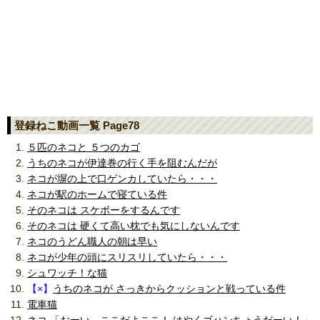
登録ねこ動画一覧 Page78
５匹のネコと ５つのカゴ
うちのネコが伊達巻の行く手を阻むんだが
ネコが塀の上で口ゲンカしていたら・・・
ネコが駅のホームで寝ている件
そのネコは スケボーをするんです
そのネコは 硬くて高い枕でも気にしないんです
ネコのうどん職人の朝は早い
ネコが少年の頭にスリスリしていたら・・・
シュワッチ！な猫
【×】
うちのネコが さっきからクッションと戦っている件
電車猫