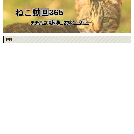
ねこ動画365
モモネコ情報局（本家）へ行く
PR