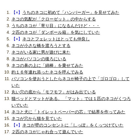
【×】
うちのネコに初めて「ハンバーガー」を見せてみた
ネコの気配が「クローゼット」の中からする
うちのネコが「寄り目」になるんだけど・・・
２匹のネコが「ダンボール箱」を気にしていた
【×】
ネコとフェレットはとっても仲良し
ネコが小さな橋を渡ろうとする
ネコがいる家に男が遊びに来た
ネコがパソコンの後ろにいる
ネコの鼻の上に「綿棒」を乗せてみた
約１６年連れ添ったネコを呼んでみる
パソコンを使おうとしたらネコが椅子の上で「ゴロゴロ」して
いた
丸い穴の底から「モフモフ」がはみ出ている
猫ベッドとマットがある。 「マット」では１匹のネコがくつろ
いでいた
ネコと犬に「トイレットペーパーの芯」で結界を作ってみた
ネコが穴から猫を見ていた
【×】
ネコが壁のコンセントに「しっぽ」をくっつけていた
２匹のネコがじゃれ合って遊んでいた