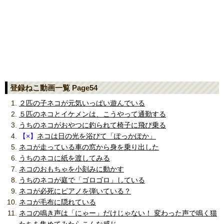
登録ねこ動画一覧 Page54
２匹の子ネコが元気いっぱい遊んでいる
５匹のネコとイケメンは、こうやって通勤する
うちのネコがおやつに釣られて椅子に飛び乗る
【×】
ネコは日の光を浴びて「ぽっかぽか」
ネコが走っている車の窓から身を乗り出した
うちのネコに紙を渡してみる
ネコのおもちゃを小刻みに動かす
うちのネコが庭で「ゴロゴロ」している
ネコが必死にピアノを弾いている？
ネコが毛布に隠れている
ネコの鳴き声は「にゃー」だけじゃない！ 変わった声で鳴く猫