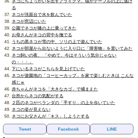
ネコにちょっかいを出すアライグマ。猫がテーブルの上に逃げ
る
ネコが洗面台で水を飲んでいた
ネコが窓辺にいた
公園でネコが膝の上に乗ってきた
お母さんがネコの背中を撫でる
うちの黒ネコが雪の中、ソリの上で遊んでいた
ネコが部屋から出ないように入り口に「障害物」を置いてみた
ネコ飼いの夜。 「やめて、今はそういう気分じゃない
の・・・」
下にいるネコがこちらを見上げていた
ネコが遊園地の「コーヒーカップ」を家で楽しむときは こんな
感じｗ
赤ちゃんがネコを「大きなカゴ」で捕まえた
台所からネコの気配がする
２匹のネコがベランダの「手すり」の上を歩いていた
ネコの姿が見えない
ネコにお父さんが「キス」しようとする
Tweet
Facebook
LINE