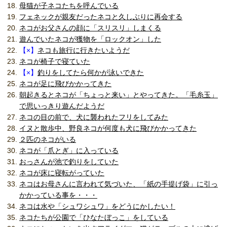
母猫が子ネコたちを呼んでいる
フェネックが親友だったネコと久しぶりに再会する
ネコがお父さんの顔に「スリスリ」しまくる
遊んでいたネコが獲物を「ロックオン」した
【×】
ネコも旅行に行きたいようだ
ネコが椅子で寝ていた
【×】
釣りをしてたら何かが泳いできた
ネコが足に飛びかかってきた
朝起きるとネコが「ちょっと来い」とやってきた。「毛糸玉」
で思いっきり遊んだようだ
ネコの目の前で、犬に襲われたフリをしてみた
イヌと散歩中、野良ネコが何度も犬に飛びかかってきた
２匹のネコがいる
ネコが「爪とぎ」に入っている
おっさんが池で釣りをしていた
ネコが床に寝転がっていた
ネコはお母さんに言われて気づいた、「紙の手提げ袋」に引っ
かかっている事を・・・
ネコは水や「シュワシュワ」をどうにかしたい！
ネコたちが公園で「ひなたぼっこ」をしている