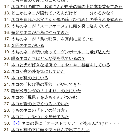
たちを集めてみたらこんな感じ
ネコの目の前で、お姉さんが自分の頭の上に本を乗せてみた
どこかにネコが隠れているんだけど・・・分かるかな？
ネコを連れたお父さんが馬の蹄（ひづめ）の手入れを始めた
うちのネコが「スーツケース」に頭を突っ込んでいた
短足なネコが台所にやってきた
うちのネコが「鳥の映像」を真剣に見ていた
２匹のネコがいる
うちのネコが勢い余って「ダンボール」に飛び込んだ
眠るネコたちはどんな夢を見ているの？
ネコと犬が好きな場所で「すやすや」昼寝をしている
ネコが窓の外を気にしていた
ネコが机の上にいる
ネコの「抜け毛の季節」がやってきた
猫がベランダの「手すり」の上にいた
ネコの「尻尾」を赤ちゃんがつかむ
ネコが畳の上でくつろいでいた
うちのネコの「ドアの開け方」
ネコに「おやつ」を見せてみた
【×】
ネコの鼻に「オーストラリア」があるんだけど・・・
ネコが棚の下に頭を突っ込んで出てこない