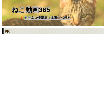
ねこ動画365
モモネコ情報局（本家）へ行く
PR