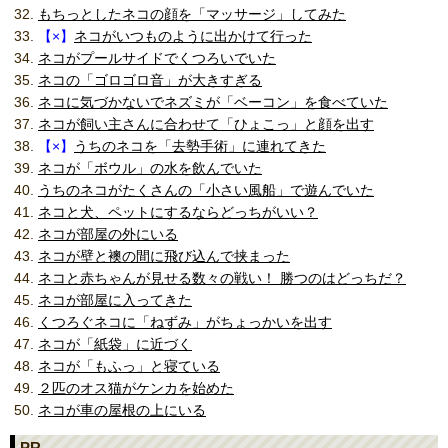
もちっとしたネコの顔を「マッサージ」してみた
【×】
ネコがいつものように出かけて行った
ネコがプールサイドでくつろいでいた
ネコの「ゴロゴロ音」が大きすぎる
ネコに気づかないでネズミが「ベーコン」を食べていた
ネコが飼い主さんに合わせて「ひょこっ」と顔を出す
【×】
うちのネコを「去勢手術」に連れてきた
ネコが「ボウル」の水を飲んでいた
うちのネコがたくさんの「小さい風船」で遊んでいた
ネコと犬、ペットにするならどっちがいい？
ネコが部屋の外にいる
ネコが壁と襖の間に飛び込んで挟まった
ネコと赤ちゃんが見せる数々の戦い！ 勝つのはどっちだ？
ネコが部屋に入ってきた
くつろぐネコに「ねずみ」がちょっかいを出す
ネコが「紙袋」に近づく
ネコが「もふっ」と寝ている
２匹のオス猫がケンカを始めた
ネコが車の屋根の上にいる
PR